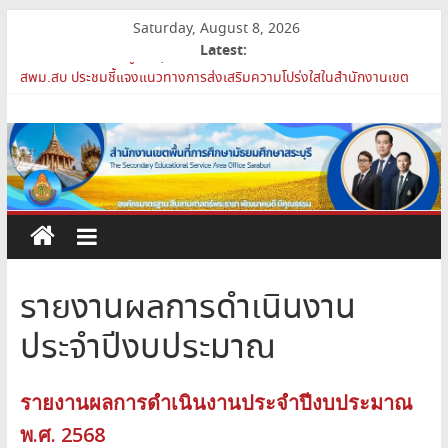
Skip
Saturday, August 8, 2026
to
Latest:
การย้ายข้าราชการครูและบุคลากรทางการศึกษา ตำแหน่งศึกษานิเทศก์
content
สพม.สบ ประชุมชี้แจงแนวทางการส่งเสริมความโปร่งใสในสำนักงานเขต
พื้นที่การศึกษา 2569
สำนักงาน
เปิดห้องเรียนและห้องปฏิบัติการแห่งอนาคต รร.สบว.
สพม.สบ เสริมศักยภาพผู้บริหาร PA Support Team สู่เส้นทางความ
เขต
ก้าวหน้าวิชาชีพ
สพม.สบ เข้าร่วมประชุมสัมมนา ผอ.สพท. ทั่วประเทศ ครั้งที่ 2/2569 “All
for Education”
พื้นที่
การ
รายงานผลการดำเนินงาน
ศึกษา
ประจำปีงบประมาณ
มัธยมศึกษา
รายงานผลการดำเนินงานประจำปีงบประมาณ
พ.ศ. 2568