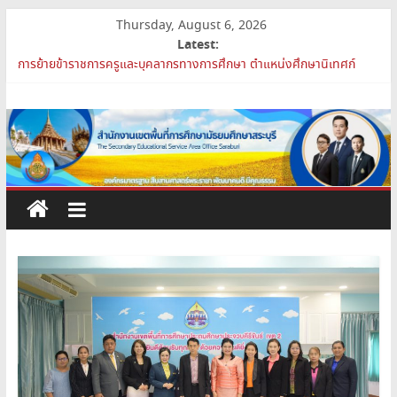
Skip
Thursday, August 6, 2026
to
Latest:
content
สพม.สบ เข้าร่วมประชุมสัมมนา ผอ.สพท. ทั่วประเทศ ครั้งที่ 2/2569 “All
for Education”
สำนักงาน
การย้ายข้าราชการครูและบุคลากรทางการศึกษา ตำแหน่งศึกษานิเทศก์
สพม.สบ ประชุมชี้แจงแนวทางการส่งเสริมความโปร่งใสในสำนักงานเขต
เขต
พื้นที่การศึกษา 2569
เปิดห้องเรียนและห้องปฏิบัติการแห่งอนาคต รร.สบว.
สพม.สบ เสริมศักยภาพผู้บริหาร PA Support Team สู่เส้นทางความ
พื้นที่
ก้าวหน้าวิชาชีพ
การ
ศึกษา
มัธยมศึกษา