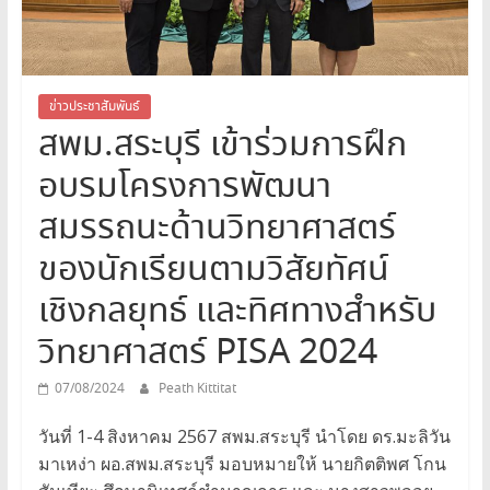
สระบุรี
สพม.สระบุรี,สพม.สบ,สำนักงาน
เขต
พื้นที่
ข่าวประชาสัมพันธ์
สพม.สระบุรี เข้าร่วมการฝึก
การ
ศึกษา
อบรมโครงการพัฒนา
มัธยมศึกษา
สระบุรี
สมรรถนะด้านวิทยาศาสตร์
ของนักเรียนตามวิสัยทัศน์
เชิงกลยุทธ์ และทิศทางสำหรับ
วิทยาศาสตร์ PISA 2024
07/08/2024
Peath Kittitat
วันที่ 1-4 สิงหาคม 2567 สพม.สระบุรี นำโดย ดร.มะลิวัน
มาเหง่า ผอ.สพม.สระบุรี มอบหมายให้ นายกิตติพศ โกน