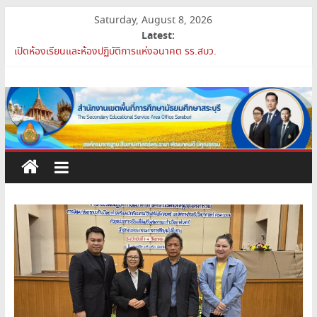
Skip
Saturday, August 8, 2026
to
Latest:
สพม.สบ ประชุมชี้แจงแนวทางการส่งเสริมความโปร่งใสในสำนักงานเขต
content
พื้นที่การศึกษา 2569
เปิดห้องเรียนและห้องปฏิบัติการแห่งอนาคต รร.สบว.
สำนักงาน
สพม.สบ เสริมศักยภาพผู้บริหาร PA Support Team สู่เส้นทางความ
ก้าวหน้าวิชาชีพ
เขต
สพม.สบ เข้าร่วมประชุมสัมมนา ผอ.สพท. ทั่วประเทศ ครั้งที่ 2/2569 “All
for Education”
การย้ายข้าราชการครูและบุคลากรทางการศึกษา ตำแหน่งศึกษานิเทศก์
พื้นที่
การ
ศึกษา
มัธยมศึกษา