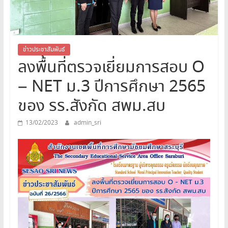
สระบุรี
สพม.สระบุรี,สพม.สบ,สำนักงาน
เขต
พื้นที่
ข่าวประชาสัมพันธ์
ลงพื้นที่ตรวจเยี่ยมการสอบ O
การ
ศึกษา
– NET ม.3 ปีการศึกษา 2565
มัธยมศึกษา
สระบุรี
ของ รร.สังกัด สพม.สบ
13/02/2023
admin_sri