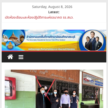
Skip
Saturday, August 8, 2026
to
Latest:
content
สพม.สบ ประชุมชี้แจงแนวทางการส่งเสริมความโปร่งใสในสำนักงานเขต
พื้นที่การศึกษา 2569
สำนักงาน
เปิดห้องเรียนและห้องปฏิบัติการแห่งอนาคต รร.สบว.
สพม.สบ เสริมศักยภาพผู้บริหาร PA Support Team สู่เส้นทางความ
เขต
ก้าวหน้าวิชาชีพ
สพม.สบ เข้าร่วมประชุมสัมมนา ผอ.สพท. ทั่วประเทศ ครั้งที่ 2/2569 “All
for Education”
พื้นที่
การย้ายข้าราชการครูและบุคลากรทางการศึกษา ตำแหน่งศึกษานิเทศก์
การ
ศึกษา
มัธยมศึกษา