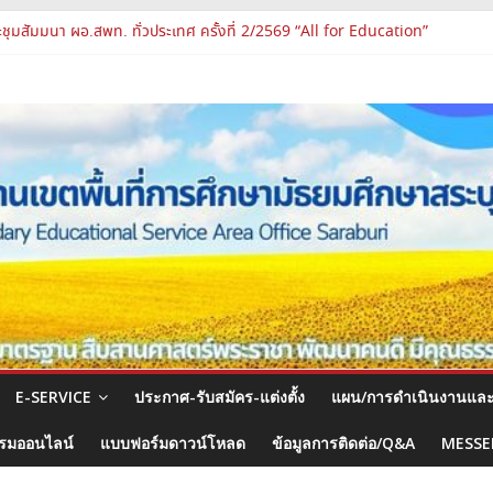
าพผู้บริหาร PA Support Team สู่เส้นทางความก้าวหน้าวิชาชีพ
ชุมสัมมนา ผอ.สพท. ทั่วประเทศ ครั้งที่ 2/2569 “All for Education”
รูและบุคลากรทางการศึกษา ตำแหน่งศึกษานิเทศก์
จงแนวทางการส่งเสริมความโปร่งใสในสำนักงานเขตพื้นที่การศึกษา 2569
องปฏิบัติการแห่งอนาคต รร.สบว.
E-SERVICE
ประกาศ-รับสมัคร-แต่งตั้ง
แผน/การดำเนินงานแล
รมออนไลน์
แบบฟอร์มดาวน์โหลด
ข้อมูลการติดต่อ/Q&A
MESSE