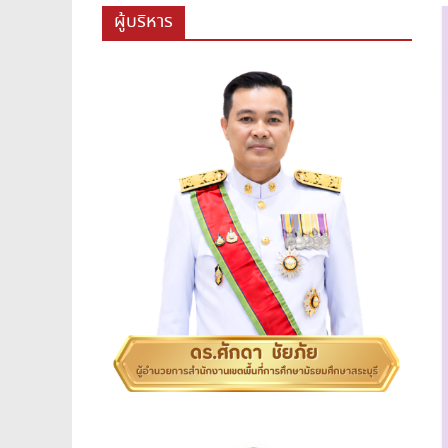
สพม.สระบุรี,สพม.สบ,สำนักงาน
ผู้บริหาร
เขต
พื้นที่
การ
ศึกษา
มัธยมศึกษา
สระบุรี