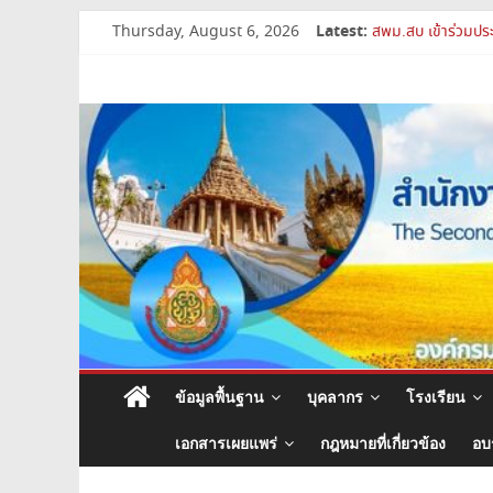
สพม.สบ เสริมศักยภ
Skip
Latest:
Thursday, August 6, 2026
สพม.สบ เข้าร่วมประ
to
การย้ายข้าราชการค
content
สำนักงาน
สพม.สบ ประชุมชี้แ
เปิดห้องเรียนและห้
เขต
พื้นที่
การ
ศึกษา
มัธยมศึกษา
ข้อมูลพื้นฐาน
บุคลากร
โรงเรียน
สระบุรี
เอกสารเผยแพร่
กฎหมายที่เกี่ยวข้อง
อบ