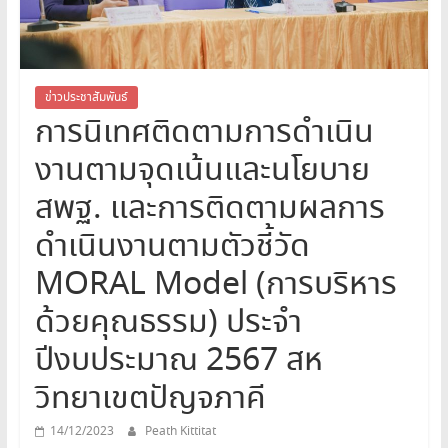
สระบุรี
สพม.สระบุรี,สพม.สบ,สำนักงาน
เขต
พื้นที่
ข่าวประชาสัมพันธ์
การนิเทศติดตามการดำเนิน
การ
ศึกษา
งานตามจุดเน้นและนโยบาย
มัธยมศึกษา
สระบุรี
สพฐ. และการติดตามผลการ
ดำเนินงานตามตัวชี้วัด
MORAL Model (การบริหาร
ด้วยคุณธรรม) ประจำ
ปีงบประมาณ 2567 สห
วิทยาเขตปัญจภาคี
14/12/2023
Peath Kittitat