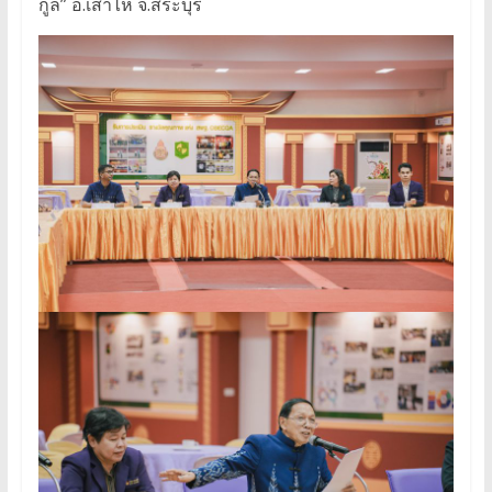
กูล” อ.เสาไห้ จ.สระบุรี