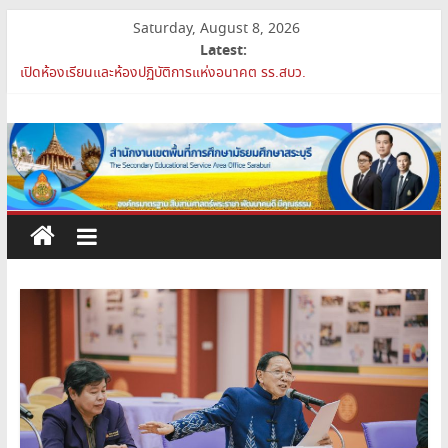
Skip
Saturday, August 8, 2026
to
Latest:
สพม.สบ ประชุมชี้แจงแนวทางการส่งเสริมความโปร่งใสในสำนักงานเขต
content
พื้นที่การศึกษา 2569
สำนักงาน
เปิดห้องเรียนและห้องปฏิบัติการแห่งอนาคต รร.สบว.
สพม.สบ เสริมศักยภาพผู้บริหาร PA Support Team สู่เส้นทางความ
ก้าวหน้าวิชาชีพ
เขต
สพม.สบ เข้าร่วมประชุมสัมมนา ผอ.สพท. ทั่วประเทศ ครั้งที่ 2/2569 “All
for Education”
พื้นที่
การย้ายข้าราชการครูและบุคลากรทางการศึกษา ตำแหน่งศึกษานิเทศก์
การ
ศึกษา
มัธยมศึกษา