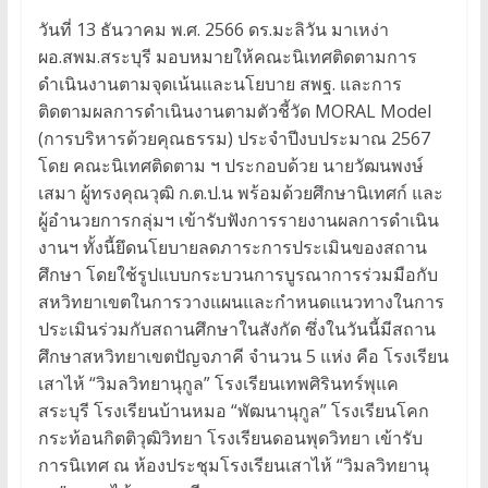
วันที่ 13 ธันวาคม พ.ศ. 2566 ดร.มะลิวัน มาเหง่า
ผอ.สพม.สระบุรี มอบหมายให้คณะนิเทศติดตามการ
ดำเนินงานตามจุดเน้นและนโยบาย สพฐ. และการ
ติดตามผลการดำเนินงานตามตัวชี้วัด MORAL Model
(การบริหารด้วยคุณธรรม) ประจำปีงบประมาณ 2567
โดย คณะนิเทศติดตาม ฯ ประกอบด้วย นายวัฒนพงษ์
เสมา ผู้ทรงคุณวุฒิ ก.ต.ป.น พร้อมด้วยศึกษานิเทศก์ และ
ผู้อำนวยการกลุ่มฯ เข้ารับฟังการรายงานผลการดำเนิน
งานฯ ทั้งนี้ยึดนโยบายลดภาระการประเมินของสถาน
ศึกษา โดยใช้รูปแบบกระบวนการบูรณาการร่วมมือกับ
สหวิทยาเขตในการวางแผนและกำหนดแนวทางในการ
ประเมินร่วมกับสถานศึกษาในสังกัด ซึ่งในวันนี้มีสถาน
ศึกษาสหวิทยาเขตปัญจภาคี จำนวน 5 แห่ง คือ โรงเรียน
เสาไห้ “วิมลวิทยานุกูล” โรงเรียนเทพศิรินทร์พุแค
สระบุรี โรงเรียนบ้านหมอ “พัฒนานุกูล” โรงเรียนโคก
กระท้อนกิตติวุฒิวิทยา โรงเรียนดอนพุดวิทยา เข้ารับ
การนิเทศ ณ ห้องประชุมโรงเรียนเสาไห้ “วิมลวิทยานุ