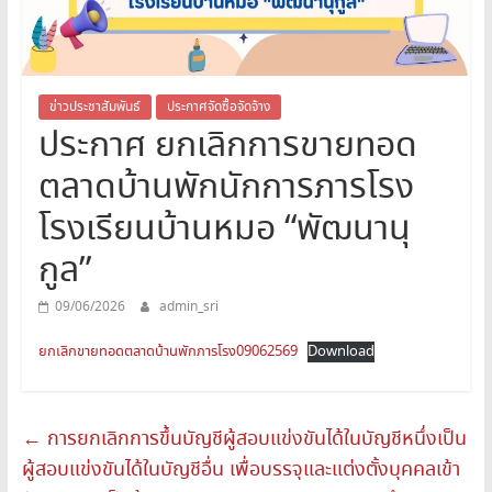
สระบุรี
สพม.สระบุรี,สพม.สบ,สำนักงาน
เขต
พื้นที่
ข่าวประชาสัมพันธ์
ประกาศจัดซื้อจัดจ้าง
ประกาศ ยกเลิกการขายทอด
การ
ศึกษา
ตลาดบ้านพักนักการภารโรง
มัธยมศึกษา
สระบุรี
โรงเรียนบ้านหมอ “พัฒนานุ
กูล”
09/06/2026
admin_sri
ยกเลิกขายทอดตลาดบ้านพักภารโรง09062569
Download
←
การยกเลิกการขึ้นบัญชีผู้สอบแข่งขันได้ในบัญชีหนึ่งเป็น
ผู้สอบแข่งขันได้ในบัญชีอื่น เพื่อบรรจุและแต่งตั้งบุคคลเข้า