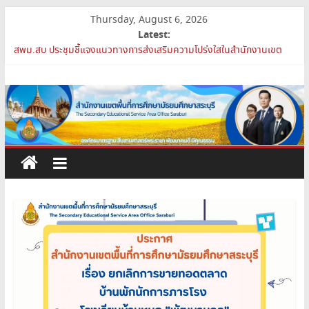
Skip
Thursday, August 6, 2026
to
Latest:
content
การย้ายข้าราชการครูและบุคลากรทางการศึกษา ตำแหน่งศึกษานิเทศก์
สพม.สบ ประชุมชี้แจงแนวทางการส่งเสริมความโปร่งใสในสำนักงานเขต
สำนักงาน
พื้นที่การศึกษา 2569
เปิดห้องเรียนและห้องปฏิบัติการแห่งอนาคต รร.สบว.
เขต
สพม.สบ เสริมศักยภาพผู้บริหาร PA Support Team สู่เส้นทางความ
ก้าวหน้าวิชาชีพ
สพม.สบ เข้าร่วมประชุมสัมมนา ผอ.สพท. ทั่วประเทศ ครั้งที่ 2/2569 “All
พื้นที่
for Education”
การ
ศึกษา
มัธยมศึกษา