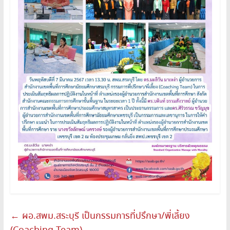
←
ผอ.สพม.สระบุรี เป็นกรรมการที่ปรึกษา/พี่เลี้ยง