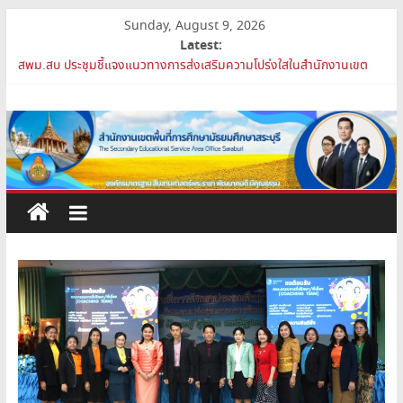
Skip
Sunday, August 9, 2026
to
Latest:
การย้ายข้าราชการครูและบุคลากรทางการศึกษา ตำแหน่งศึกษานิเทศก์
content
สพม.สบ ประชุมชี้แจงแนวทางการส่งเสริมความโปร่งใสในสำนักงานเขต
พื้นที่การศึกษา 2569
สำนักงาน
เปิดห้องเรียนและห้องปฏิบัติการแห่งอนาคต รร.สบว.
สพม.สบ เสริมศักยภาพผู้บริหาร PA Support Team สู่เส้นทางความ
เขต
ก้าวหน้าวิชาชีพ
สพม.สบ เข้าร่วมประชุมสัมมนา ผอ.สพท. ทั่วประเทศ ครั้งที่ 2/2569 “All
for Education”
พื้นที่
การ
ศึกษา
มัธยมศึกษา