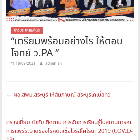
สระบุรี
สพม.สระบุรี,สพม.สบ,สำนักงาน
เขต
พื้นที่
ข่าวประชาสัมพันธ์
“เตรียมพร้อมอย่างไร ให้ตอบ
การ
ศึกษา
โจทย์ ว.PA “
มัธยมศึกษา
สระบุรี
18/09/2021
admin_sri
←
ผอ.สพม.สระบุรี ให้สัมภาษณ์ สระบุรีเคเบิ้ลทีวี
ตรวจเยี่ยม กำกับ ติดตาม การจัดการเรียนรู้ในสถานการณ์
การแพร่ระบาดของโรคติดเชื้อไวรัสโคโรนา 2019 (COVID-
19)
→