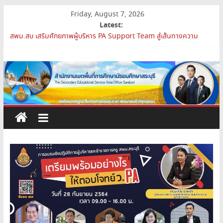
Skip
Friday, August 7, 2026
to
Latest:
เปิดห้องเรียนและห้องปฏิบัติการแห่งอนาคต รร.สบว.
content
สพม.สบ เสริมศักยภาพผู้บริหาร PA Support Team สู่เส้นทางความ
สำนักงาน
ก้าวหน้าวิชาชีพ
สพม.สบ เข้าร่วมประชุมสัมมนา ผอ.สพท. ทั่วประเทศ ครั้งที่ 2/2569 “All
for Education”
เขต
การย้ายข้าราชการครูและบุคลากรทางการศึกษา ตำแหน่งศึกษานิเทศก์
สพม.สบ ประชุมชี้แจงแนวทางการส่งเสริมความโปร่งใสในสำนักงานเขต
พื้นที่
พื้นที่การศึกษา 2569
การ
ศึกษา
มัธยมศึกษา