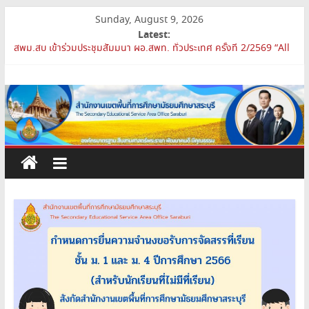
Skip
Sunday, August 9, 2026
to
Latest:
content
สพม.สบ เข้าร่วมประชุมสัมมนา ผอ.สพท. ทั่วประเทศ ครั้งที่ 2/2569 “All
for Education”
สำนักงาน
การย้ายข้าราชการครูและบุคลากรทางการศึกษา ตำแหน่งศึกษานิเทศก์
สพม.สบ ประชุมชี้แจงแนวทางการส่งเสริมความโปร่งใสในสำนักงานเขต
เขต
พื้นที่การศึกษา 2569
เปิดห้องเรียนและห้องปฏิบัติการแห่งอนาคต รร.สบว.
สพม.สบ เสริมศักยภาพผู้บริหาร PA Support Team สู่เส้นทางความ
พื้นที่
ก้าวหน้าวิชาชีพ
การ
ศึกษา
มัธยมศึกษา