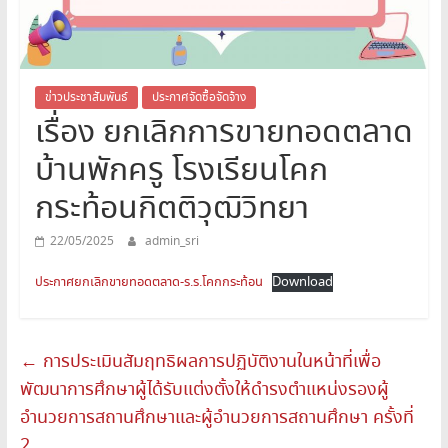
สระบุรี
สพม.สระบุรี,สพม.สบ,สำนักงาน
เขต
พื้นที่
ข่าวประชาสัมพันธ์
ประกาศจัดซื้อจัดจ้าง
เรื่อง ยกเลิกการขายทอดตลาด
การ
ศึกษา
บ้านพักครู โรงเรียนโคก
มัธยมศึกษา
สระบุรี
กระท้อนกิตติวุฒิวิทยา
22/05/2025
admin_sri
ประกาศยกเลิกขายทอดตลาด-ร.ร.โคกกระท้อน
Download
←
การประเมินสัมฤทธิผลการปฏิบัติงานในหน้าที่เพื่อ
พัฒนาการศึกษาผู้ได้รับแต่งตั้งให้ดำรงตำแหน่งรองผู้
อำนวยการสถานศึกษาและผู้อำนวยการสถานศึกษา ครั้งที่
2