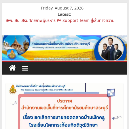
Skip
Friday, August 7, 2026
to
Latest:
content
สพม.สบ เสริมศักยภาพผู้บริหาร PA Support Team สู่เส้นทางความ
ก้าวหน้าวิชาชีพ
สำนักงาน
สพม.สบ เข้าร่วมประชุมสัมมนา ผอ.สพท. ทั่วประเทศ ครั้งที่ 2/2569 “All
for Education”
เขต
การย้ายข้าราชการครูและบุคลากรทางการศึกษา ตำแหน่งศึกษานิเทศก์
สพม.สบ ประชุมชี้แจงแนวทางการส่งเสริมความโปร่งใสในสำนักงานเขต
พื้นที่การศึกษา 2569
พื้นที่
เปิดห้องเรียนและห้องปฏิบัติการแห่งอนาคต รร.สบว.
การ
ศึกษา
มัธยมศึกษา