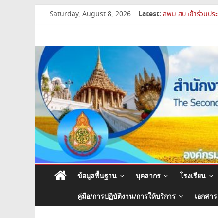
Skip
Latest:
Saturday, August 8, 2026
สพม.สบ เข้าร่วมประ
to
การย้ายข้าราชการค
content
สำนักงาน
สพม.สบ ประชุมชี้แ
เปิดห้องเรียนและห้
สพม.สบ เสริมศักยภา
เขต
พื้นที่
การ
ศึกษา
มัธยมศึกษา
ข้อมูลพื้นฐาน
บุคลากร
โรงเรียน
สระบุรี
คู่มือ/การปฏิบัติงาน/การให้บริการ
เอกสาร