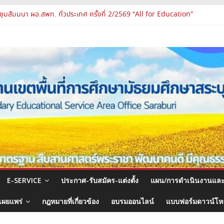
ชุมสัมมนา ผอ.สพท. ทั่วประเทศ ครั้งที่ 2/2569 “All for Education”
รูและบุคลากรทางการศึกษา ตำแหน่งศึกษานิเทศก์
จงแนวทางการส่งเสริมความโปร่งใสในสำนักงานเขตพื้นที่การศึกษา 2569
องปฏิบัติการแห่งอนาคต รร.สบว.
พผู้บริหาร PA Support Team สู่เส้นทางความก้าวหน้าวิชาชีพ
E-SERVICE
ประกาศ-รับสมัคร-แต่งตั้ง
แผน/การดำเนินงานแล
เผยแพร่
กฎหมายที่เกี่ยวข้อง
อบรมออนไลน์
แบบฟอร์มดาวน์โ