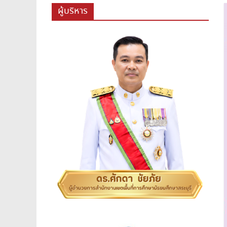
สพม.สระบุรี,สพม.สบ,สำนักงาน
ผู้บริหาร
เขต
พื้นที่
การ
ศึกษา
มัธยมศึกษา
สระบุรี