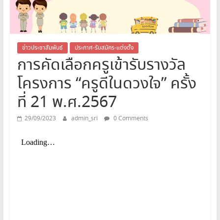
สระบุรี
สพม.สระบุรี,สพม.สบ,สำนักงาน
เขต
พื้นที่
ข่าวประชาสัมพันธ์
ประกาศ-รับสมัคร-แต่งตั้ง
การคัดเลือกครูเข้ารับรางวัล
การ
ศึกษา
โครงการ “ครูดีในดวงใจ” ครั้ง
มัธยมศึกษา
สระบุรี
ที่ 21 พ.ศ.2567
29/09/2023
admin_sri
0 Comments