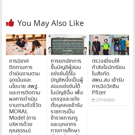
You May Also Like
การนิเทศ
การยกเลิกการ
ตรวจเยี่ยมให้
ติดตามการ
ขึ้นบัญชีผู้สอบ
กำลังใจนักเรียน
ดำเนินงานตาม
แข่งขันได้ใน
ในสังกัด
จุดเน้นและ
บัญชีหนึ่งเป็นผู้
สพม.สบ เข้ารับ
นโยบาย สพฐ.
สอบแข่งขันได้
การฉีดวัคซีน
และการติดตาม
ในบัญชีอื่น เพื่อ
Pfizer
ผลการดำเนิน
บรรจุและแต่ง
27/10/2021
งานตามตัวชี้วัด
ตั้งบุคคลเข้ารับ
MORAL
ราชการเป็น
Model (การ
ข้าราชการครู
บริหารด้วย
และบุคลากร
คุณธรรม)
ทางการศึกษา