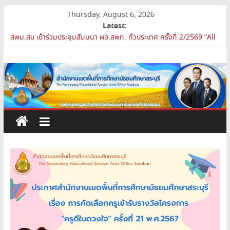
Skip
Thursday, August 6, 2026
to
Latest:
สพม.สบ เสริมศักยภาพผู้บริหาร PA Support Team สู่เส้นทางความ
content
ก้าวหน้าวิชาชีพ
สพม.สบ เข้าร่วมประชุมสัมมนา ผอ.สพท. ทั่วประเทศ ครั้งที่ 2/2569 “All
สำนักงาน
for Education”
การย้ายข้าราชการครูและบุคลากรทางการศึกษา ตำแหน่งศึกษานิเทศก์
เขต
สพม.สบ ประชุมชี้แจงแนวทางการส่งเสริมความโปร่งใสในสำนักงานเขต
พื้นที่การศึกษา 2569
เปิดห้องเรียนและห้องปฏิบัติการแห่งอนาคต รร.สบว.
พื้นที่
การ
ศึกษา
มัธยมศึกษา