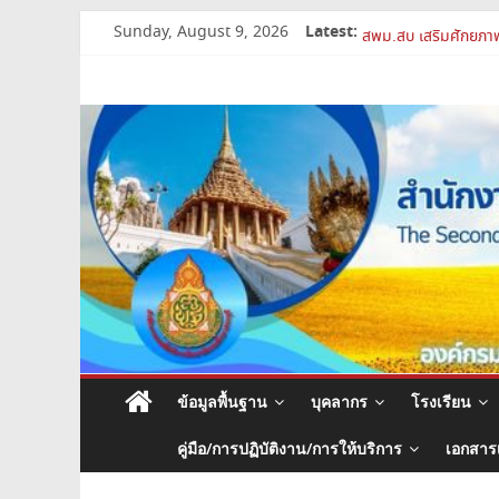
Skip
Latest:
Sunday, August 9, 2026
เปิดห้องเรียนและห้อง
to
สพม.สบ เสริมศักยภาพ
content
สำนักงาน
สพม.สบ เข้าร่วมประชุ
การย้ายข้าราชการครู
สพม.สบ ประชุมชี้แจง
เขต
พื้นที่
การ
ศึกษา
มัธยมศึกษา
ข้อมูลพื้นฐาน
บุคลากร
โรงเรียน
สระบุรี
คู่มือ/การปฏิบัติงาน/การให้บริการ
เอกสาร