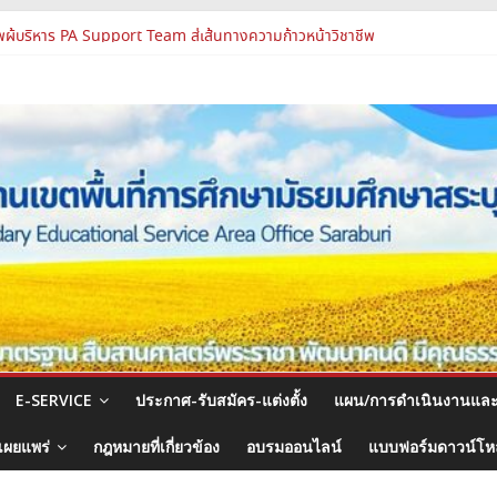
ปฏิบัติการแห่งอนาคต รร.สบว.
ผู้บริหาร PA Support Team สู่เส้นทางความก้าวหน้าวิชาชีพ
มสัมมนา ผอ.สพท. ทั่วประเทศ ครั้งที่ 2/2569 “All for Education”
และบุคลากรทางการศึกษา ตำแหน่งศึกษานิเทศก์
แนวทางการส่งเสริมความโปร่งใสในสำนักงานเขตพื้นที่การศึกษา 2569
E-SERVICE
ประกาศ-รับสมัคร-แต่งตั้ง
แผน/การดำเนินงานแล
เผยแพร่
กฎหมายที่เกี่ยวข้อง
อบรมออนไลน์
แบบฟอร์มดาวน์โ