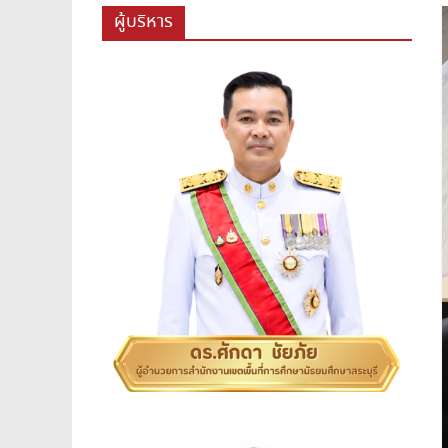
สพม.สระบุรี,สพม.สบ,สำนักงาน
ผู้บริหาร
เขต
พื้นที่
การ
ศึกษา
มัธยมศึกษา
สระบุรี