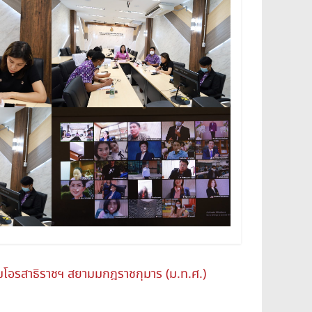
โอรสาธิราชฯ สยามมกฎราชกุมาร (ม.ท.ศ.)