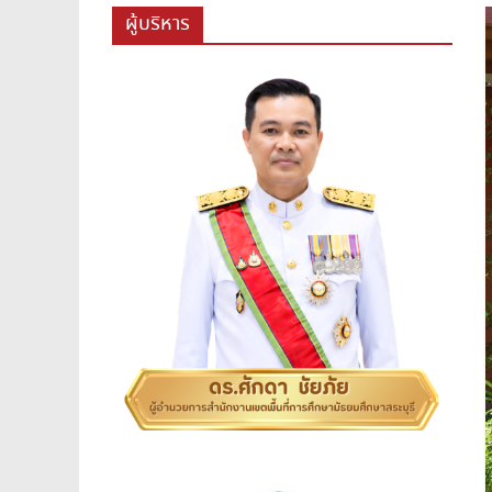
สพม.สระบุรี,สพม.สบ,สำนักงาน
ผู้บริหาร
เขต
พื้นที่
การ
ศึกษา
มัธยมศึกษา
สระบุรี