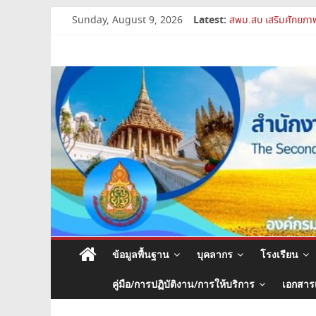
Skip
Latest:
Sunday, August 9, 2026
เปิดห้องเรียนและห้อง
to
สพม.สบ เสริมศักยภาพ
content
สำนักงาน
สพม.สบ เข้าร่วมประชุ
การย้ายข้าราชการครู
สพม.สบ ประชุมชี้แจง
เขต
พื้นที่
การ
ศึกษา
มัธยมศึกษา
ข้อมูลพื้นฐาน
บุคลากร
โรงเรียน
สระบุรี
คู่มือ/การปฏิบัติงาน/การให้บริการ
เอกสาร