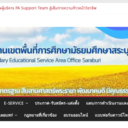
ปฏิบัติการแห่งอนาคต รร.สบว.
ผู้บริหาร PA Support Team สู่เส้นทางความก้าวหน้าวิชาชีพ
มสัมมนา ผอ.สพท. ทั่วประเทศ ครั้งที่ 2/2569 “All for Education”
และบุคลากรทางการศึกษา ตำแหน่งศึกษานิเทศก์
แนวทางการส่งเสริมความโปร่งใสในสำนักงานเขตพื้นที่การศึกษา 2569
E-SERVICE
ประกาศ-รับสมัคร-แต่งตั้ง
แผน/การดำเนินงานแล
เผยแพร่
กฎหมายที่เกี่ยวข้อง
อบรมออนไลน์
แบบฟอร์มดาวน์โ