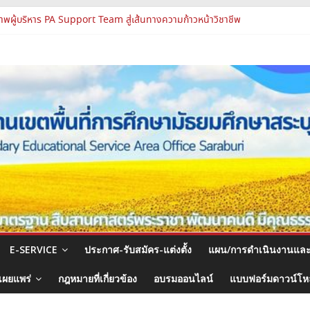
องปฏิบัติการแห่งอนาคต รร.สบว.
พผู้บริหาร PA Support Team สู่เส้นทางความก้าวหน้าวิชาชีพ
ชุมสัมมนา ผอ.สพท. ทั่วประเทศ ครั้งที่ 2/2569 “All for Education”
รูและบุคลากรทางการศึกษา ตำแหน่งศึกษานิเทศก์
จงแนวทางการส่งเสริมความโปร่งใสในสำนักงานเขตพื้นที่การศึกษา 2569
E-SERVICE
ประกาศ-รับสมัคร-แต่งตั้ง
แผน/การดำเนินงานแล
เผยแพร่
กฎหมายที่เกี่ยวข้อง
อบรมออนไลน์
แบบฟอร์มดาวน์โ