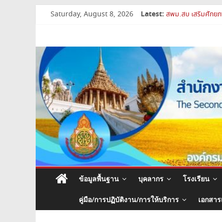
Skip
Latest:
Saturday, August 8, 2026
เปิดห้องเรียนและห้
to
สพม.สบ เสริมศักยภา
content
สำนักงาน
สพม.สบ เข้าร่วมประ
การย้ายข้าราชการค
สพม.สบ ประชุมชี้แ
เขต
พื้นที่
การ
ศึกษา
มัธยมศึกษา
ข้อมูลพื้นฐาน
บุคลากร
โรงเรียน
สระบุรี
คู่มือ/การปฏิบัติงาน/การให้บริการ
เอกสาร