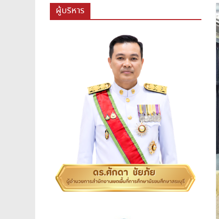
สพม.สระบุรี,สพม.สบ,สำนักงาน
ผู้บริหาร
เขต
พื้นที่
การ
ศึกษา
มัธยมศึกษา
สระบุรี