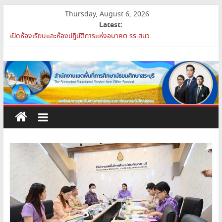
Skip
Thursday, August 6, 2026
to
Latest:
สพม.สบ ประชุมชี้แจงแนวทางการส่งเสริมความโปร่งใสในสำนักงานเขต
content
พื้นที่การศึกษา 2569
สำนักงาน
เปิดห้องเรียนและห้องปฏิบัติการแห่งอนาคต รร.สบว.
สพม.สบ เสริมศักยภาพผู้บริหาร PA Support Team สู่เส้นทางความ
ก้าวหน้าวิชาชีพ
เขต
สพม.สบ เข้าร่วมประชุมสัมมนา ผอ.สพท. ทั่วประเทศ ครั้งที่ 2/2569 “All
for Education”
พื้นที่
การย้ายข้าราชการครูและบุคลากรทางการศึกษา ตำแหน่งศึกษานิเทศก์
การ
ศึกษา
มัธยมศึกษา