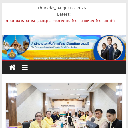
Skip
Thursday, August 6, 2026
to
Latest:
content
การย้ายข้าราชการครูและบุคลากรทางการศึกษา ตำแหน่งศึกษานิเทศก์
สพม.สบ ประชุมชี้แจงแนวทางการส่งเสริมความโปร่งใสในสำนักงานเขต
สำนักงาน
พื้นที่การศึกษา 2569
เปิดห้องเรียนและห้องปฏิบัติการแห่งอนาคต รร.สบว.
เขต
สพม.สบ เสริมศักยภาพผู้บริหาร PA Support Team สู่เส้นทางความ
ก้าวหน้าวิชาชีพ
สพม.สบ เข้าร่วมประชุมสัมมนา ผอ.สพท. ทั่วประเทศ ครั้งที่ 2/2569 “All
พื้นที่
for Education”
การ
ศึกษา
มัธยมศึกษา