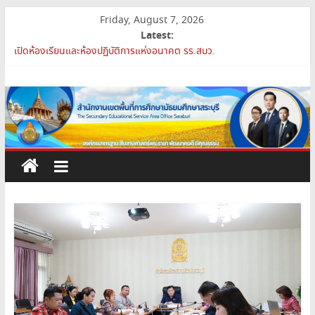
Skip
Friday, August 7, 2026
to
Latest:
content
เปิดห้องเรียนและห้องปฏิบัติการแห่งอนาคต รร.สบว.
สพม.สบ เสริมศักยภาพผู้บริหาร PA Support Team สู่เส้นทางความ
สำนักงาน
ก้าวหน้าวิชาชีพ
สพม.สบ เข้าร่วมประชุมสัมมนา ผอ.สพท. ทั่วประเทศ ครั้งที่ 2/2569 “All
เขต
for Education”
การย้ายข้าราชการครูและบุคลากรทางการศึกษา ตำแหน่งศึกษานิเทศก์
สพม.สบ ประชุมชี้แจงแนวทางการส่งเสริมความโปร่งใสในสำนักงานเขต
พื้นที่
พื้นที่การศึกษา 2569
การ
ศึกษา
มัธยมศึกษา