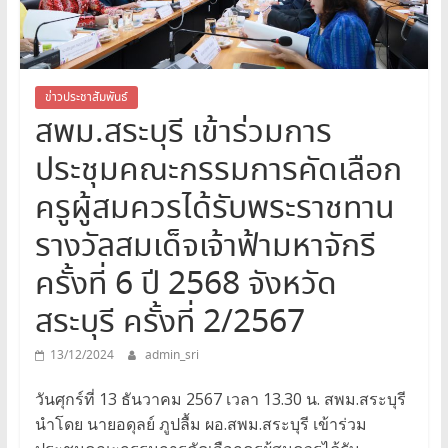
สระบุรี
สพม.สระบุรี,สพม.สบ,สำนักงาน
เขต
พื้นที่
ข่าวประชาสัมพันธ์
สพม.สระบุรี เข้าร่วมการ
การ
ศึกษา
ประชุมคณะกรรมการคัดเลือก
มัธยมศึกษา
สระบุรี
ครูผู้สมควรได้รับพระราชทาน
รางวัลสมเด็จเจ้าฟ้ามหาจักรี
ครั้งที่ 6 ปี 2568 จังหวัด
สระบุรี ครั้งที่ 2/2567
13/12/2024
admin_sri
วันศุกร์ที่ 13 ธันวาคม 2567 เวลา 13.30 น. สพม.สระบุรี
นำโดย นายอดุลย์ ภูปลื้ม ผอ.สพม.สระบุรี เข้าร่วม