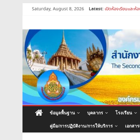
Skip
Latest:
Saturday, August 8, 2026
สพม.สบ ประชุมชี้แ
to
เปิดห้องเรียนและห้
content
สำนักงาน
สพม.สบ เสริมศักยภา
สพม.สบ เข้าร่วมประ
การย้ายข้าราชการค
เขต
พื้นที่
การ
ศึกษา
มัธยมศึกษา
ข้อมูลพื้นฐาน
บุคลากร
โรงเรียน
สระบุรี
คู่มือ/การปฏิบัติงาน/การให้บริการ
เอกสาร