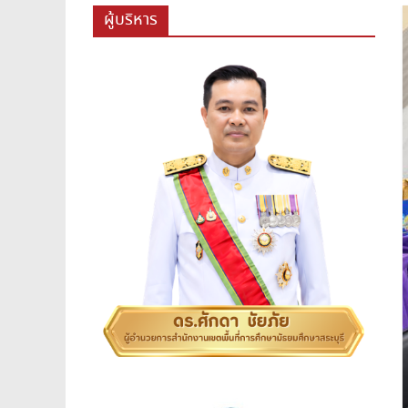
สพม.สระบุรี,สพม.สบ,สำนักงาน
ผู้บริหาร
เขต
พื้นที่
การ
ศึกษา
มัธยมศึกษา
สระบุรี