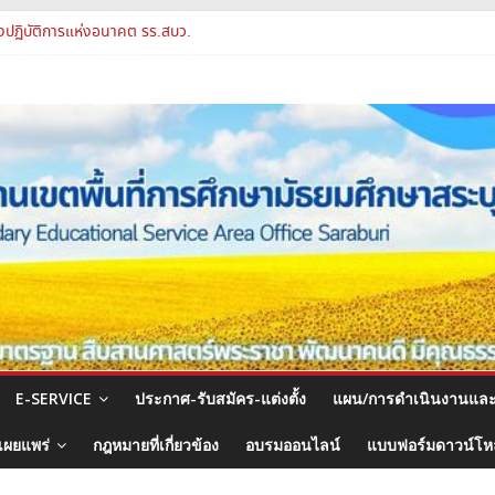
จงแนวทางการส่งเสริมความโปร่งใสในสำนักงานเขตพื้นที่การศึกษา 2569
องปฏิบัติการแห่งอนาคต รร.สบว.
พผู้บริหาร PA Support Team สู่เส้นทางความก้าวหน้าวิชาชีพ
ชุมสัมมนา ผอ.สพท. ทั่วประเทศ ครั้งที่ 2/2569 “All for Education”
รูและบุคลากรทางการศึกษา ตำแหน่งศึกษานิเทศก์
E-SERVICE
ประกาศ-รับสมัคร-แต่งตั้ง
แผน/การดำเนินงานแล
เผยแพร่
กฎหมายที่เกี่ยวข้อง
อบรมออนไลน์
แบบฟอร์มดาวน์โ