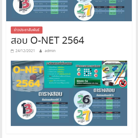
สระบุรี
สพม.สระบุรี,สพม.สบ,สำนักงาน
เขต
พื้นที่
ข่าวประชาสัมพันธ์
สอบ O-NET 2564
การ
ศึกษา
24/12/2021
admin
มัธยมศึกษา
สระบุรี