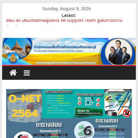
Skip
Sunday, August 9, 2026
to
Latest:
content
สพม.สบ เสริมศักยภาพผู้บริหาร PA Support Team สู่เส้นทางความ
ก้าวหน้าวิชาชีพ
สำนักงาน
สพม.สบ เข้าร่วมประชุมสัมมนา ผอ.สพท. ทั่วประเทศ ครั้งที่ 2/2569 “All
for Education”
เขต
การย้ายข้าราชการครูและบุคลากรทางการศึกษา ตำแหน่งศึกษานิเทศก์
สพม.สบ ประชุมชี้แจงแนวทางการส่งเสริมความโปร่งใสในสำนักงานเขต
พื้นที่การศึกษา 2569
พื้นที่
เปิดห้องเรียนและห้องปฏิบัติการแห่งอนาคต รร.สบว.
การ
ศึกษา
มัธยมศึกษา