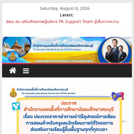
Skip
Saturday, August 8, 2026
to
Latest:
content
สพม.สบ เสริมศักยภาพผู้บริหาร PA Support Team สู่เส้นทางความ
ก้าวหน้าวิชาชีพ
สำนักงาน
สพม.สบ เข้าร่วมประชุมสัมมนา ผอ.สพท. ทั่วประเทศ ครั้งที่ 2/2569 “All
for Education”
เขต
การย้ายข้าราชการครูและบุคลากรทางการศึกษา ตำแหน่งศึกษานิเทศก์
สพม.สบ ประชุมชี้แจงแนวทางการส่งเสริมความโปร่งใสในสำนักงานเขต
พื้นที่การศึกษา 2569
พื้นที่
เปิดห้องเรียนและห้องปฏิบัติการแห่งอนาคต รร.สบว.
การ
ศึกษา
มัธยมศึกษา