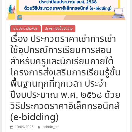
สระบุรี
สพม.สระบุรี,สพม.สบ,สำนักงาน
เขต
พื้นที่
ข่าวประชาสัมพันธ์
ประกาศจัดซื้อจัดจ้าง
เรื่อง ประกวดราคาเช่าการเช่า
การ
ศึกษา
ใช้อุปกรณ์การเรียนการสอน
มัธยมศึกษา
สระบุรี
สำหรับครูและนักเรียนภายใต้
โครงการส่งเสริมการเรียนรู้ขั้น
พื้นฐานทุกที่ทุกเวลา ประจำ
ปีงบประมาณ พ.ศ. ๒๕๖๘ ด้วย
วิธีประกวดราคาอิเล็กทรอนิกส์
(e-bidding)
10/09/2025
admin_sri