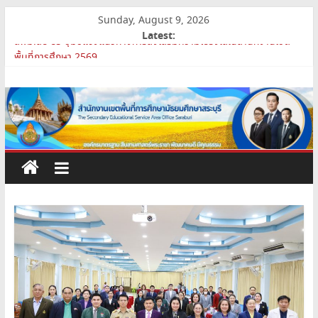
Skip
Sunday, August 9, 2026
to
Latest:
content
สพม.สบ ประชุมชี้แจงแนวทางการส่งเสริมความโปร่งใสในสำนักงานเขต
พื้นที่การศึกษา 2569
สำนักงาน
เปิดห้องเรียนและห้องปฏิบัติการแห่งอนาคต รร.สบว.
สพม.สบ เสริมศักยภาพผู้บริหาร PA Support Team สู่เส้นทางความ
เขต
ก้าวหน้าวิชาชีพ
สพม.สบ เข้าร่วมประชุมสัมมนา ผอ.สพท. ทั่วประเทศ ครั้งที่ 2/2569 “All
for Education”
พื้นที่
การย้ายข้าราชการครูและบุคลากรทางการศึกษา ตำแหน่งศึกษานิเทศก์
การ
ศึกษา
มัธยมศึกษา