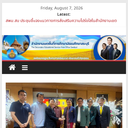
Skip
Friday, August 7, 2026
to
Latest:
การย้ายข้าราชการครูและบุคลากรทางการศึกษา ตำแหน่งศึกษานิเทศก์
content
สพม.สบ ประชุมชี้แจงแนวทางการส่งเสริมความโปร่งใสในสำนักงานเขต
พื้นที่การศึกษา 2569
สำนักงาน
เปิดห้องเรียนและห้องปฏิบัติการแห่งอนาคต รร.สบว.
สพม.สบ เสริมศักยภาพผู้บริหาร PA Support Team สู่เส้นทางความ
เขต
ก้าวหน้าวิชาชีพ
สพม.สบ เข้าร่วมประชุมสัมมนา ผอ.สพท. ทั่วประเทศ ครั้งที่ 2/2569 “All
for Education”
พื้นที่
การ
ศึกษา
มัธยมศึกษา