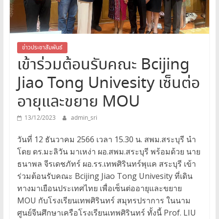
สระบุรี
สพม.สระบุรี,สพม.สบ,สำนักงาน
เขต
พื้นที่
ข่าวประชาสัมพันธ์
เข้าร่วมต้อนรับคณะ Bcijing
การ
ศึกษา
Jiao Tong Univesity เซ็นต่อ
มัธยมศึกษา
สระบุรี
อายุและขยาย MOU
13/12/2023
admin_sri
วันที่ 12 ธันวาคม 2566 เวลา 15.30 น. สพม.สระบุรี นำ
โดย ดร.มะลิวัน มาเหง่า ผอ.สพม.สระบุรี พร้อมด้วย นาย
ธนาพล จีรเดชภัทร์ ผอ.รร.เทพศิรินทร์พุแค สระบุรี เข้า
ร่วมต้อนรับคณะ Bcijing Jiao Tong Univesity ที่เดิน
ทางมาเยือนประเทศไทย เพื่อเซ็นต่ออายุและขยาย
MOU กับโรงเรียนเทพศิรินทร์ สมุทรปราการ ในนาม
ศูนย์จีนศึกษาเครือโรงเรียนเทพศิรินทร์ ทั้งนี้ Prof. LIU