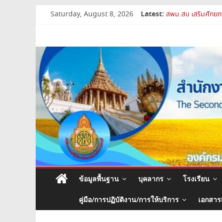
Skip
Latest:
Saturday, August 8, 2026
สพม.สบ เสริมศักยภา
to
สพม.สบ เข้าร่วมประ
content
สำนักงาน
การย้ายข้าราชการค
สพม.สบ ประชุมชี้แ
เปิดห้องเรียนและห้
เขต
พื้นที่
การ
ศึกษา
มัธยมศึกษา
ข้อมูลพื้นฐาน
บุคลากร
โรงเรียน
สระบุรี
คู่มือ/การปฏิบัติงาน/การให้บริการ
เอกสาร