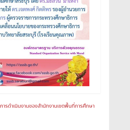
นการดำเนินงานของสำนักงานเขตพื้นที่การศึกษา