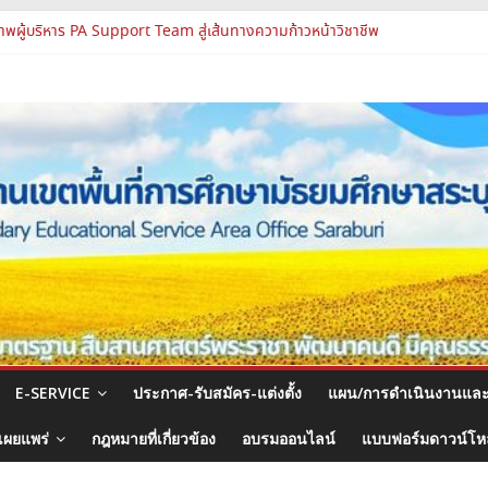
พผู้บริหาร PA Support Team สู่เส้นทางความก้าวหน้าวิชาชีพ
ชุมสัมมนา ผอ.สพท. ทั่วประเทศ ครั้งที่ 2/2569 “All for Education”
รูและบุคลากรทางการศึกษา ตำแหน่งศึกษานิเทศก์
จงแนวทางการส่งเสริมความโปร่งใสในสำนักงานเขตพื้นที่การศึกษา 2569
องปฏิบัติการแห่งอนาคต รร.สบว.
E-SERVICE
ประกาศ-รับสมัคร-แต่งตั้ง
แผน/การดำเนินงานแล
เผยแพร่
กฎหมายที่เกี่ยวข้อง
อบรมออนไลน์
แบบฟอร์มดาวน์โ