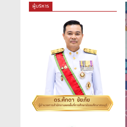
สพม.สระบุรี,สพม.สบ,สำนักงาน
ผู้บริหาร
เขต
พื้นที่
การ
ศึกษา
มัธยมศึกษา
สระบุรี