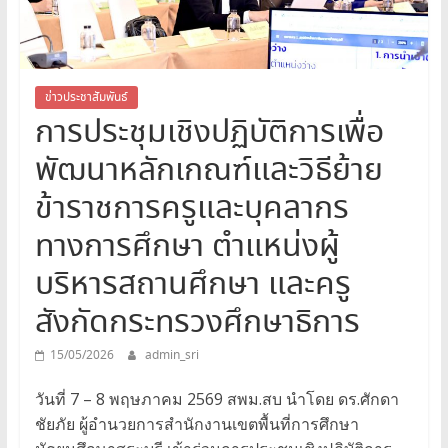
สระบุรี
สพม.สระบุรี,สพม.สบ,สำนักงาน
เขต
พื้นที่
ข่าวประชาสัมพันธ์
การประชุมเชิงปฏิบัติการเพื่อ
การ
ศึกษา
พัฒนาหลักเกณฑ์และวิธีย้าย
มัธยมศึกษา
สระบุรี
ข้าราชการครูและบุคลากร
ทางการศึกษา ตำแหน่งผู้
บริหารสถานศึกษา และครู
สังกัดกระทรวงศึกษาธิการ
15/05/2026
admin_sri
วันที่ 7 – 8 พฤษภาคม 2569 สพม.สบ นำโดย ดร.ศักดา
ชัยภัย ผู้อำนวยการสำนักงานเขตพื้นที่การศึกษา