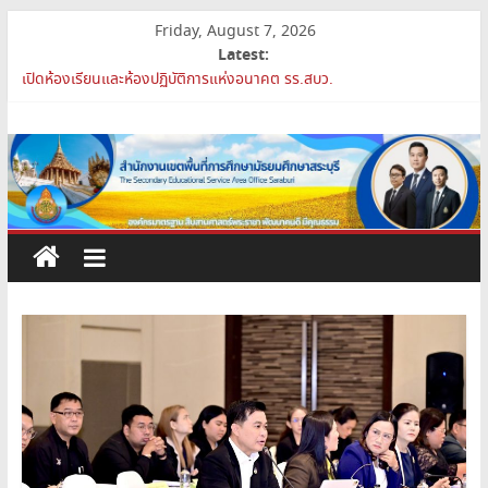
Skip
Friday, August 7, 2026
to
Latest:
content
สพม.สบ ประชุมชี้แจงแนวทางการส่งเสริมความโปร่งใสในสำนักงานเขต
พื้นที่การศึกษา 2569
สำนักงาน
เปิดห้องเรียนและห้องปฏิบัติการแห่งอนาคต รร.สบว.
สพม.สบ เสริมศักยภาพผู้บริหาร PA Support Team สู่เส้นทางความ
เขต
ก้าวหน้าวิชาชีพ
สพม.สบ เข้าร่วมประชุมสัมมนา ผอ.สพท. ทั่วประเทศ ครั้งที่ 2/2569 “All
for Education”
พื้นที่
การย้ายข้าราชการครูและบุคลากรทางการศึกษา ตำแหน่งศึกษานิเทศก์
การ
ศึกษา
มัธยมศึกษา