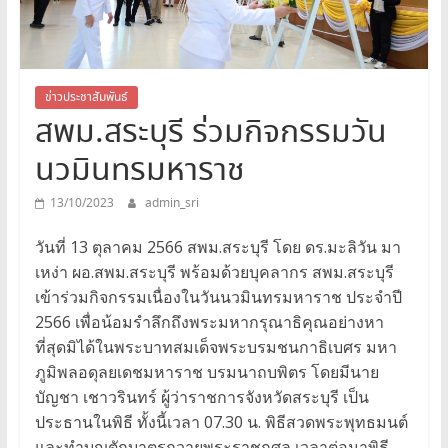
สระบุรี
สพม.สระบุรี,สพม.สบ,สำนักงาน
เขต
พื้นที่
ข่าวประชาสัมพันธ์
สพม.สระบุรี ร่วมกิจกรรมวัน
การ
ศึกษา
นวมินทรมหาราช
มัธยมศึกษา
สระบุรี
13/10/2023
admin_sri
วันที่ 13 ตุลาคม 2566 สพม.สระบุรี โดย ดร.มะลิวัน มา
เหง่า ผอ.สพม.สระบุรี พร้อมด้วยบุคลากร สพม.สระบุรี
เข้าร่วมกิจกรรมเนื่องในวันนวมินทรมหาราช ประจำปี
2566 เพื่อน้อมรำลึกถึงพระมหากรุณาธิคุณอย่างหา
ที่สุดมิได้ในพระบาทสมเด็จพระบรมชนกาธิเบศร มหา
ภูมิพลอดุลยเดชมหาราช บรมนาถบพิตร โดยมีนาย
บัญชา เชาวรินทร์ ผู้ว่าราชการจังหวัดสระบุรี เป็น
ประธานในพิธี ทั้งนี้เวลา 07.30 น. พิธีสวดพระพุทธมนต์
และทำบุญตักบาตรถวายพระราชกุศล เวลาต่อมาพิธี