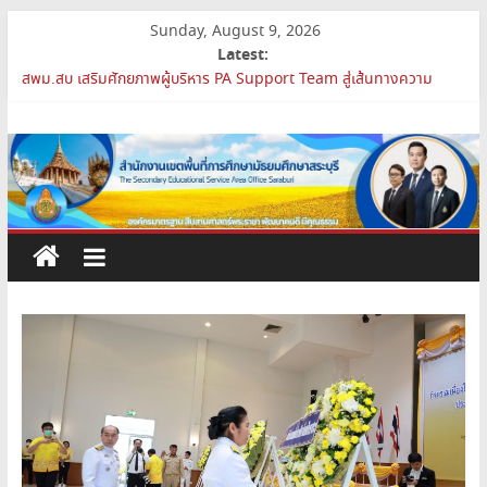
Skip
Sunday, August 9, 2026
to
Latest:
content
เปิดห้องเรียนและห้องปฏิบัติการแห่งอนาคต รร.สบว.
สพม.สบ เสริมศักยภาพผู้บริหาร PA Support Team สู่เส้นทางความ
สำนักงาน
ก้าวหน้าวิชาชีพ
สพม.สบ เข้าร่วมประชุมสัมมนา ผอ.สพท. ทั่วประเทศ ครั้งที่ 2/2569 “All
เขต
for Education”
การย้ายข้าราชการครูและบุคลากรทางการศึกษา ตำแหน่งศึกษานิเทศก์
สพม.สบ ประชุมชี้แจงแนวทางการส่งเสริมความโปร่งใสในสำนักงานเขต
พื้นที่
พื้นที่การศึกษา 2569
การ
ศึกษา
มัธยมศึกษา