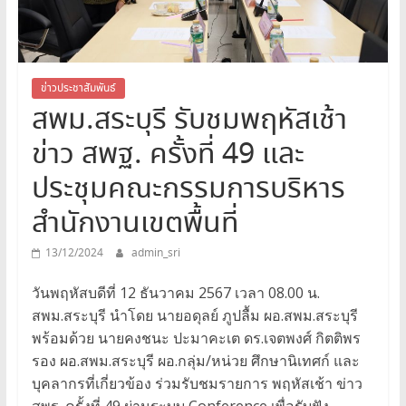
สระบุรี
สพม.สระบุรี,สพม.สบ,สำนักงาน
เขต
พื้นที่
ข่าวประชาสัมพันธ์
สพม.สระบุรี รับชมพฤหัสเช้า
การ
ศึกษา
ข่าว สพฐ. ครั้งที่ 49 และ
มัธยมศึกษา
สระบุรี
ประชุมคณะกรรมการบริหาร
สำนักงานเขตพื้นที่
13/12/2024
admin_sri
วันพฤหัสบดีที่ 12 ธันวาคม 2567 เวลา 08.00 น.
สพม.สระบุรี นำโดย นายอดุลย์ ภูปลื้ม ผอ.สพม.สระบุรี
พร้อมด้วย นายคงชนะ ปะมาคะเต ดร.เจตพงศ์ กิตติพร
รอง ผอ.สพม.สระบุรี ผอ.กลุ่ม/หน่วย ศึกษานิเทศก์ และ
บุคลากรที่เกี่ยวข้อง ร่วมรับชมรายการ พฤหัสเช้า ข่าว
สพฐ. ครั้งที่ 49 ผ่านระบบ Conference เพื่อรับฟัง