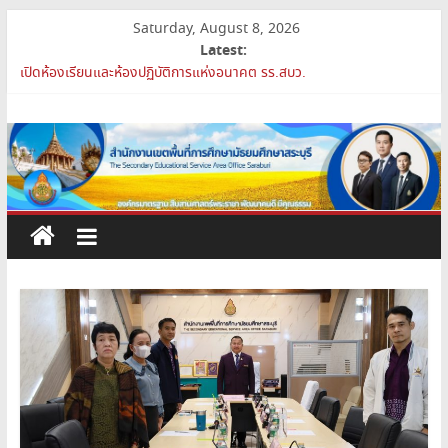
Skip
Saturday, August 8, 2026
to
Latest:
content
เปิดห้องเรียนและห้องปฏิบัติการแห่งอนาคต รร.สบว.
สพม.สบ เสริมศักยภาพผู้บริหาร PA Support Team สู่เส้นทางความ
สำนักงาน
ก้าวหน้าวิชาชีพ
สพม.สบ เข้าร่วมประชุมสัมมนา ผอ.สพท. ทั่วประเทศ ครั้งที่ 2/2569 “All
เขต
for Education”
การย้ายข้าราชการครูและบุคลากรทางการศึกษา ตำแหน่งศึกษานิเทศก์
สพม.สบ ประชุมชี้แจงแนวทางการส่งเสริมความโปร่งใสในสำนักงานเขต
พื้นที่
พื้นที่การศึกษา 2569
การ
ศึกษา
มัธยมศึกษา