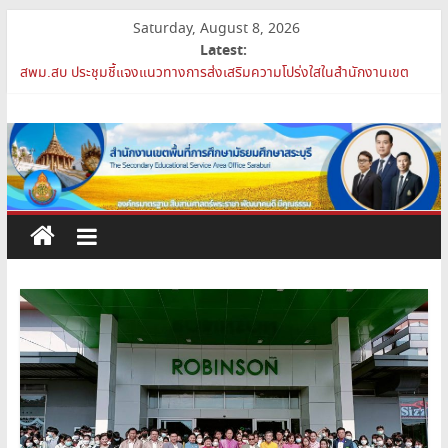
Skip
Saturday, August 8, 2026
to
Latest:
การย้ายข้าราชการครูและบุคลากรทางการศึกษา ตำแหน่งศึกษานิเทศก์
content
สพม.สบ ประชุมชี้แจงแนวทางการส่งเสริมความโปร่งใสในสำนักงานเขต
พื้นที่การศึกษา 2569
สำนักงาน
เปิดห้องเรียนและห้องปฏิบัติการแห่งอนาคต รร.สบว.
สพม.สบ เสริมศักยภาพผู้บริหาร PA Support Team สู่เส้นทางความ
เขต
ก้าวหน้าวิชาชีพ
สพม.สบ เข้าร่วมประชุมสัมมนา ผอ.สพท. ทั่วประเทศ ครั้งที่ 2/2569 “All
for Education”
พื้นที่
การ
ศึกษา
มัธยมศึกษา