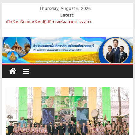
Skip
Thursday, August 6, 2026
to
Latest:
content
สพม.สบ ประชุมชี้แจงแนวทางการส่งเสริมความโปร่งใสในสำนักงานเขต
พื้นที่การศึกษา 2569
สำนักงาน
เปิดห้องเรียนและห้องปฏิบัติการแห่งอนาคต รร.สบว.
สพม.สบ เสริมศักยภาพผู้บริหาร PA Support Team สู่เส้นทางความ
เขต
ก้าวหน้าวิชาชีพ
สพม.สบ เข้าร่วมประชุมสัมมนา ผอ.สพท. ทั่วประเทศ ครั้งที่ 2/2569 “All
for Education”
พื้นที่
การย้ายข้าราชการครูและบุคลากรทางการศึกษา ตำแหน่งศึกษานิเทศก์
การ
ศึกษา
มัธยมศึกษา