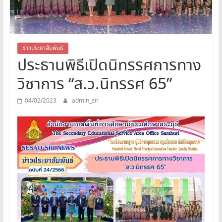
สระบุรี
สพม.สระบุรี,สพม.สบ,สำนักงาน
เขต
พื้นที่
ข่าวประชาสัมพันธ์
ประธานพิธีเปิดนิทรรศการทาง
การ
ศึกษา
วิชาการ “ส.ว.นิทรรศ 65”
มัธยมศึกษา
สระบุรี
04/02/2023
admin_sri